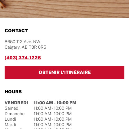
CONTACT
8650 112 Ave. NW
Calgary
,
AB
T3R 0R5
(403) 374-1226
LINK OPENS IN 
OBTENIR L'ITINÉRAIRE
HOURS
Jour de la semaine
Hours
VENDREDI
11:00 AM
-
10:00 PM
Samedi
11:00 AM
-
10:00 PM
Dimanche
11:00 AM
-
10:00 PM
Lundi
11:00 AM
-
10:00 PM
Mardi
11:00 AM
-
10:00 PM