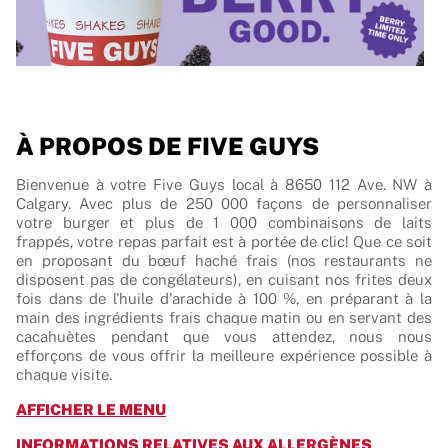
À PROPOS DE FIVE GUYS
Bienvenue à votre Five Guys local à 8650 112 Ave. NW à
Calgary. Avec plus de 250 000 façons de personnaliser
votre burger et plus de 1 000 combinaisons de laits
frappés, votre repas parfait est à portée de clic! Que ce soit
en proposant du bœuf haché frais (nos restaurants ne
disposent pas de congélateurs), en cuisant nos frites deux
fois dans de l'huile d'arachide à 100 %, en préparant à la
main des ingrédients frais chaque matin ou en servant des
cacahuètes pendant que vous attendez, nous nous
efforçons de vous offrir la meilleure expérience possible à
chaque visite.
LINK OPENS IN NEW TAB
AFFICHER LE MENU
LINK OPE
INFORMATIONS RELATIVES AUX ALLERGÈNES