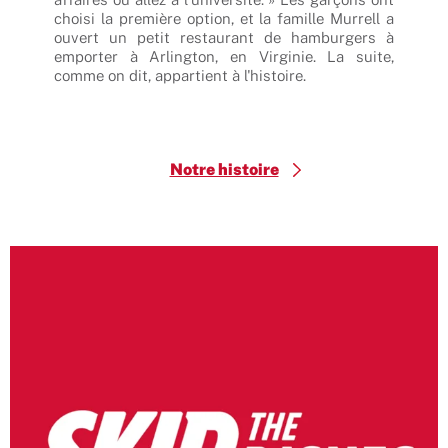
 Nous
choisi la première option, et la famille Murrell a
un s
 pour
ouvert un petit restaurant de hamburgers à
selo
 onze
emporter à Arlington, en Virginie. La suite,
auth
 des
comme on dit, appartient à l'histoire.
pour
hide,
garn
e sera
Notre histoire
$
Burger