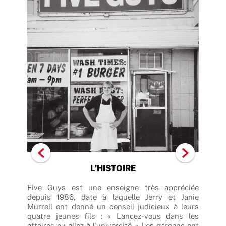
L'HISTOIRE
hakes
Five Guys est une enseigne très appréciée
Les 
ndant
depuis 1986, date à laquelle Jerry et Janie
main
n que
Murrell ont donné un conseil judicieux à leurs
pla
té de
quatre jeunes fils : « Lancez-vous dans les
chee
 vous
affaires ou allez à l'université. » Les garçons ont
opte