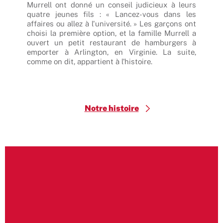
n que
Murrell ont donné un conseil judicieux à leurs
pla
té de
quatre jeunes fils : « Lancez-vous dans les
chee
 vous
affaires ou allez à l'université. » Les garçons ont
opte
 Nous
choisi la première option, et la famille Murrell a
un s
 pour
ouvert un petit restaurant de hamburgers à
selo
 onze
emporter à Arlington, en Virginie. La suite,
auth
 des
comme on dit, appartient à l'histoire.
pour
hide,
garn
e sera
Notre histoire
$
Burger