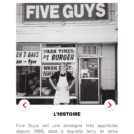
L'HISTOIRE
hakes
Five Guys est une enseigne très appréciée
Les 
ndant
depuis 1986, date à laquelle Jerry et Janie
main