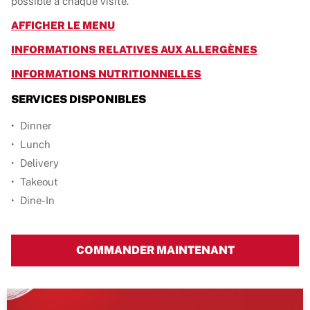
possible à chaque visite.
LINK OPENS IN NEW TAB
AFFICHER LE MENU
LINK OPE
INFORMATIONS RELATIVES AUX ALLERGÈNES
LINK OPENS IN NEW
INFORMATIONS NUTRITIONNELLES
SERVICES DISPONIBLES
Dinner
Lunch
Delivery
Takeout
Dine-In
COMMANDER MAINTENANT