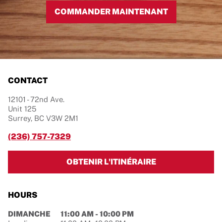
COMMANDER MAINTENANT
CONTACT
12101 - 72nd Ave.
Unit 125
Surrey
,
BC
V3W 2M1
(236) 757-7329
LINK OPENS IN 
OBTENIR L'ITINÉRAIRE
HOURS
Jour de la semaine
Hours
DIMANCHE
11:00 AM
-
10:00 PM