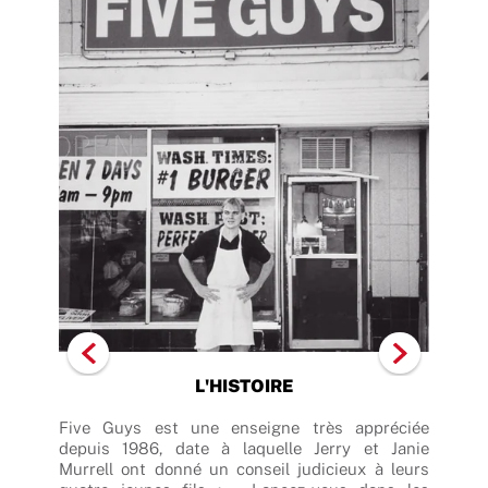
L'HISTOIRE
hakes
Five Guys est une enseigne très appréciée
Les 
ndant
depuis 1986, date à laquelle Jerry et Janie
main
n que
Murrell ont donné un conseil judicieux à leurs
pla