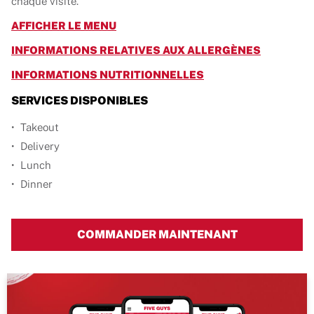
chaque visite.
LINK OPENS IN NEW TAB
AFFICHER LE MENU
LINK OPE
INFORMATIONS RELATIVES AUX ALLERGÈNES
LINK OPENS IN NEW
INFORMATIONS NUTRITIONNELLES
SERVICES DISPONIBLES
Takeout
Delivery
Lunch
Dinner
COMMANDER MAINTENANT