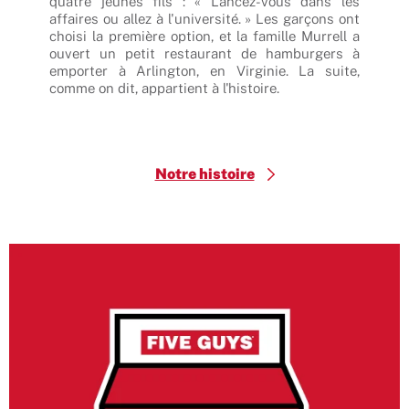
té de
quatre jeunes fils : « Lancez-vous dans les
chee
 vous
affaires ou allez à l'université. » Les garçons ont
opte
 Nous
choisi la première option, et la famille Murrell a
un s
 pour
ouvert un petit restaurant de hamburgers à
selo
 onze
emporter à Arlington, en Virginie. La suite,
auth
 des
comme on dit, appartient à l'histoire.
pour
hide,
garn
e sera
Notre histoire
$
Burger